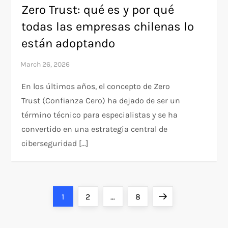
Zero Trust: qué es y por qué
todas las empresas chilenas lo
están adoptando
En los últimos años, el concepto de Zero
Trust (Confianza Cero) ha dejado de ser un
término técnico para especialistas y se ha
convertido en una estrategia central de
ciberseguridad […]
P
Page
Page
Page
Next
1
2
…
8
o
page