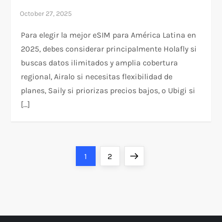
Para elegir la mejor eSIM para América Latina en
2025, debes considerar principalmente Holafly si
buscas datos ilimitados y amplia cobertura
regional, Airalo si necesitas flexibilidad de
planes, Saily si priorizas precios bajos, o Ubigi si
[…]
P
Page
Page
Next
1
2
o
page
s