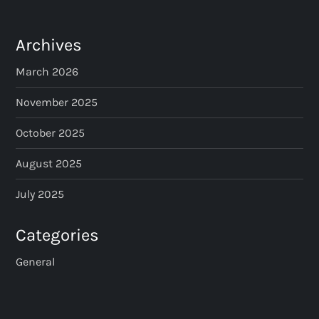
t
s
Archives
p
March 2026
a
November 2025
October 2025
g
August 2025
i
July 2025
n
Categories
a
General
t
i