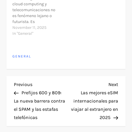
cloud computing y
telecomunicaciones no
es fenómeno lejano o
futurista. Es
transformación
November 11, 2025
ocurriendo ahora en
In "General"
Chile, 2025,
redefininendo cómo
empresas operan,
GENERAL
escalan, y compiten.
Durante decadas, estas
industrias fueron
separadas: operadores
de telecomunicaciones
P
Previous
Next
Previous
Next
transportaban datos,
Post
Post
mientras proveedores
Prefijos 600 y 809:
Las mejores eSIM
o
de cloud los
La nueva barrera contra
internacionales para
procesaban. Ahora, la
el SPAM y las estafas
viajar al extranjero en
lógica se invierte.
s
Operadores…
telefónicas
2025
t