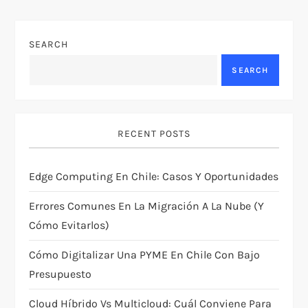
n
SEARCH
a
SEARCH
v
i
RECENT POSTS
g
Edge Computing En Chile: Casos Y Oportunidades
a
Errores Comunes En La Migración A La Nube (y
t
Cómo Evitarlos)
i
Cómo Digitalizar Una PYME En Chile Con Bajo
Presupuesto
o
Cloud Híbrido Vs Multicloud: Cuál Conviene Para