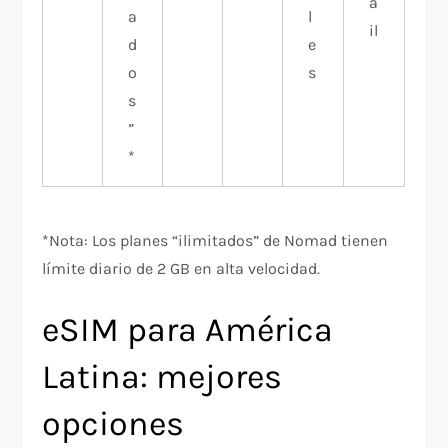
a
a
l
il
d
e
o
s
s
”
*
*Nota: Los planes “ilimitados” de Nomad tienen
límite diario de 2 GB en alta velocidad.​
eSIM para América
Latina: mejores
opciones