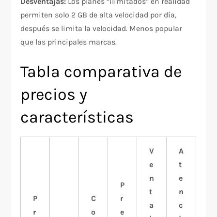
Desventajas:
Los planes “ilimitados” en realidad
permiten solo 2 GB de alta velocidad por día,
después se limita la velocidad. Menos popular
que las principales marcas.​
Tabla comparativa de
precios y
características
V
A
e
t
n
e
P
t
n
P
C
r
a
c
r
o
e