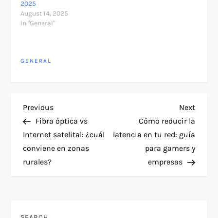
2025
August 14, 2025
In "General"
GENERAL
P
Previous
Next
Previous
Next
Post
Post
Fibra óptica vs
Cómo reducir la
o
Internet satelital: ¿cuál
latencia en tu red: guía
conviene en zonas
para gamers y
s
rurales?
empresas
t
n
SEARCH