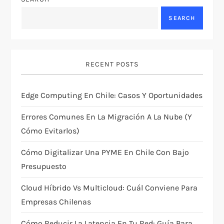
a
SEARCH
v
i
RECENT POSTS
g
Edge Computing En Chile: Casos Y Oportunidades
a
Errores Comunes En La Migración A La Nube (y
t
Cómo Evitarlos)
i
Cómo Digitalizar Una PYME En Chile Con Bajo
Presupuesto
o
Cloud Híbrido Vs Multicloud: Cuál Conviene Para
n
Empresas Chilenas
Cómo Reducir La Latencia En Tu Red: Guía Para