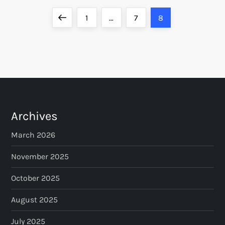
P
Previous
Page
Page
Page
1
…
7
8
o
page
s
t
s
Archives
p
March 2026
a
November 2025
October 2025
g
August 2025
i
July 2025