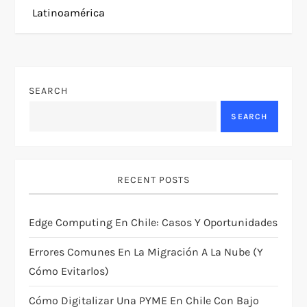
t
Latinoamérica
n
a
SEARCH
v
SEARCH
i
g
RECENT POSTS
a
Edge Computing En Chile: Casos Y Oportunidades
t
Errores Comunes En La Migración A La Nube (y
i
Cómo Evitarlos)
Cómo Digitalizar Una PYME En Chile Con Bajo