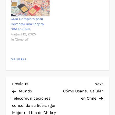
Guía Completa para
Comprar una Tarjeta
SIM en Chile
August 12, 2025
In "General"
GENERAL
P
Previous
Next
Previous
Next
Post
Post
Mundo
Cómo Usar tu Celular
o
Telecomunicaciones
en Chile
consolida su liderazgo:
s
Mejor red fija de Chile y