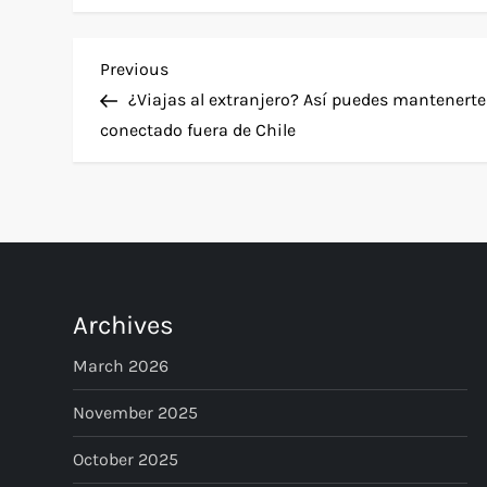
P
Previous
Previous
Post
¿Viajas al extranjero? Así puedes mantenerte
o
conectado fuera de Chile
s
t
n
Archives
a
March 2026
v
November 2025
i
October 2025
g