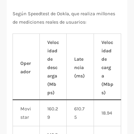
Según Speedtest de Ookla, que realiza millones
de mediciones reales de usuarios:
Veloc
Veloc
idad
idad
de
Late
de
Oper
desc
ncia
carg
ador
arga
(ms)
a
(Mb
(Mbp
ps)
s)
Movi
160.2
610.7
18.94
star
9
5