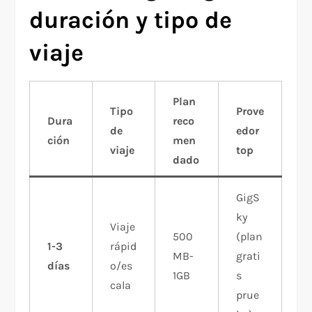
duración y tipo de
viaje
Plan
Tipo
Prove
Dura
reco
de
edor
ción
men
viaje
top
dado
GigS
ky
Viaje
500
(plan
1-3
rápid
MB-
grati
días
o/es
1GB
s
cala
prue