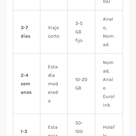
ba)
Airal
3-5
3-7
Viaje
o,
GB
días
corto
Nom
fijo
ad
Nom
Esta
ad,
2-4
día
10-20
Airal
sem
mod
GB
o
anas
erad
Eurol
a
ink
50-
Esta
Holaf
1-3
100
ncia
ly