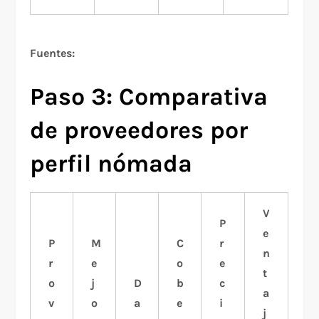
Fuentes:
Paso 3: Comparativa
de proveedores por
perfil nómada
V
P
e
P
M
C
r
n
r
e
o
e
t
o
j
D
b
c
a
v
o
a
e
i
j