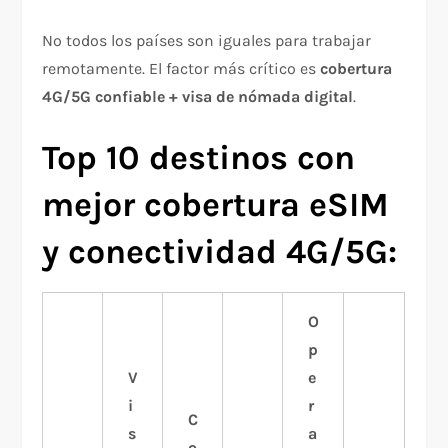
No todos los países son iguales para trabajar
remotamente. El factor más crítico es
cobertura
4G/5G confiable + visa de nómada digital
.​
Top 10 destinos con
mejor cobertura eSIM
y conectividad 4G/5G:
O
p
V
e
i
r
C
s
a
o