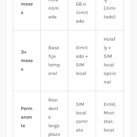
mese
GB o
nóm
(ilimi
s
ilimit
ada
tado)
ado
Holaf
Base
Ilimit
ly +
3+
fija
ado +
SIM
mese
temp
SIM
local
s
oral
local
opcio
nal
Resi
SIM
Entel,
Perm
dent
local
Movi
anen
e
contr
star,
te
largo
ato
local
plazo